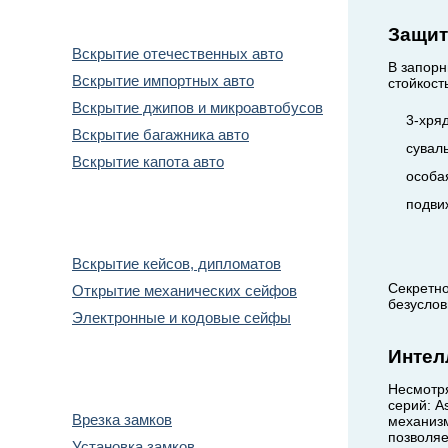
Вскрытие авто
Защит
Вскрытие отечественных авто
В запорн
Вскрытие импортных авто
стойкост
Вскрытие джипов и микроавтобусов
3-хря
Вскрытие багажника авто
сувал
Вскрытие капота авто
особа
подви
Вскрытие сейфов
Вскрытие кейсов, дипломатов
Секретно
Открытие механических сейфов
безуслов
Электронные и кодовые сейфы
Интел
Замена замков
Несмотр
серий: A
Врезка замков
механизм
позволяе
Установка замков