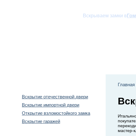
Вскрываем замки в
Гом
Наши услуги
Прай
Вскрытие дверей
Главная
Вскрытие отечественной двери
Вск
Вскрытие импортной двери
Открытие взломостойкого замка
Итальянс
покупате
Вскрытие гаражей
перекоди
мастер-к