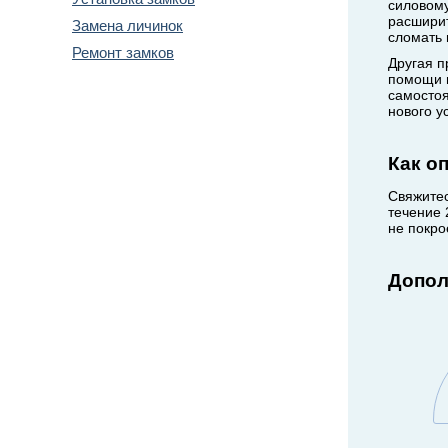
силовому
расширит
Замена личинок
сломать 
Ремонт замков
Другая п
помощи п
самостоя
нового у
Вызов
Как о
мастера
Свяжитес
течение 
не покро
Допол
позвоните