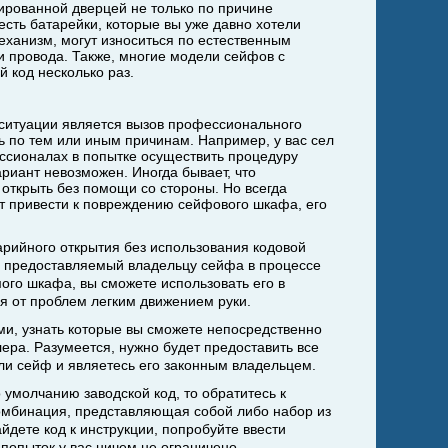
кированной дверцей не только по причине
есть батарейки, которые вы уже давно хотели
еханизм, могут износиться по естественным
и провода. Также, многие модели сейфов с
 код несколько раз.
ситуации является вызов профессионального
ть по тем или иным причинам. Например, у вас сел
ссионалах в попытке осуществить процедуру
ариант невозможен. Иногда бывает, что
открыть без помощи со стороны. Но всегда
ут привести к повреждению сейфового шкафа, его
ийного открытия без использования кодовой
, предоставляемый владельцу сейфа в процессе
ого шкафа, вы сможете использовать его в
я от проблем легким движением руки.
и, узнать которые вы сможете непосредственно
ера. Разумеется, нужно будет предоставить все
ли сейф и являетесь его законным владельцем.
умолчанию заводской код, то обратитесь к
комбинация, представляющая собой либо набор из
йдете код к инструкции, попробуйте ввести
попыток у вас ничем не ограничено.