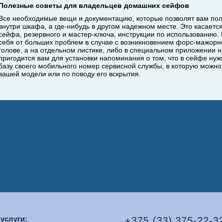
Полезные советы для владельцев домашних сейфов
Все необходимые вещи и документацию, которые позволят вам полу
внутри шкафа, а где-нибудь в другом надежном месте. Это касаетс
сейфа, резервного и мастер-ключа, инструкции по использованию. 
себя от больших проблем в случае с возникновением форс-мажорн
голове, а на отдельном листике, либо в специальном приложении
пригодится вам для установки напоминания о том, что в сейфе ну
базу своего мобильного номер сервисной службы, в которую можно
вашей модели или по поводу его вскрытия.
услуги:
+375 (33) 375-22-3