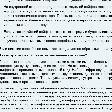
На внутренней стороне определенных моделей сейфов можно об
код. Добраться до этой кнопки можно при помощи прочной, но д
спицы аналогичного характера. Проволока или спица просовыва
задней стенке. Данное отверстие или даже отверстия носят тех
установки сейфа на стену.
Если у вас китайский сейф, то вскрыть его вряд ли будет слишк
упора по часовой стрелке, а затем, не отпуская ручку, сильно 
случаев сейфовый замок после подобных манипуляций открывае
Если никакие способы не помогает, всегда можно обратиться в наш
Как вскрыть сейф с замком механического типа?
Сейфовые хранилища с механическими замками имеют более-мене
поворотную ручку с кольцом из металла. На это кольцо наносятся
шифра (как правило, четырехзначный код). Набор шифра осущест
устанавливается четырехкратным прокручиванием диска по часовой
против часовой стрелки. Третью устанавливаем двухкратным прокр
однократным против часовой стрелки.
Во многих случаях эта комбинация срабатывает. Мало того, больш
имеют возможности изменения рассматриваемой комбинации, уста
заводских условиях. Если код другой, его можно попробовать узнат
службу. Как правило, соответствующую информацию предоставляю
вычитать в паспорте шкафа или в руководстве по его использован
сменного кода, то самостоятельно ее взломать не получится. Прид