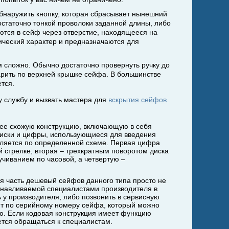
наружить кнопку, которая сбрасывает нынешний
остаточно тонкой проволоки заданной длины, либо
ются в сейф через отверстие, находящееся на
нический характер и предназначаются для
ом сложно. Обычно достаточно провернуть ручку до
ударить по верхней крышке сейфа. В большинстве
тся.
у службу и вызвать мастера для
вскрытия сейфов
е схожую конструкцию, включающую в себя
 риски и цифры, использующиеся для введения
вляется по определенной схеме. Первая цифра
 стрелке, вторая – трехкратным поворотом диска
учиванием по часовой, а четвертую –
ая часть дешевый сейфов данного типа просто не
навливаемой специалистами производителя в
ь у производителя, либо позвонить в сервисную
т по серийному номеру сейфа, который можно
ию. Если кодовая конструкция имеет функцию
ется обращаться к специалистам.