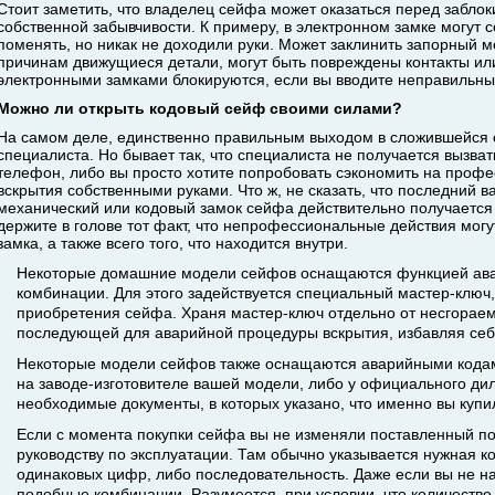
Стоит заметить, что владелец сейфа может оказаться перед забло
собственной забывчивости. К примеру, в электронном замке могут с
поменять, но никак не доходили руки. Может заклинить запорный м
причинам движущиеся детали, могут быть повреждены контакты ил
электронными замками блокируются, если вы вводите неправильный
Можно ли открыть кодовый сейф своими силами?
На самом деле, единственно правильным выходом в сложившейся 
специалиста. Но бывает так, что специалиста не получается вызва
телефон, либо вы просто хотите попробовать сэкономить на профе
вскрытия собственными руками. Что ж, не сказать, что последний в
механический или кодовый замок сейфа действительно получается 
держите в голове тот факт, что непрофессиональные действия мог
замка, а также всего того, что находится внутри.
Некоторые домашние модели сейфов оснащаются функцией авар
комбинации. Для этого задействуется специальный мастер-ключ
приобретения сейфа. Храня мастер-ключ отдельно от несгораем
последующей для аварийной процедуры вскрытия, избавляя себ
Некоторые модели сейфов также оснащаются аварийными кодам
на заводе-изготовителе вашей модели, либо у официального дил
необходимые документы, в которых указано, что именно вы купи
Если с момента покупки сейфа вы не изменяли поставленный по 
руководству по эксплуатации. Там обычно указывается нужная 
одинаковых цифр, либо последовательность. Даже если вы не на
подобные комбинации. Разумеется, при условии, что количество 