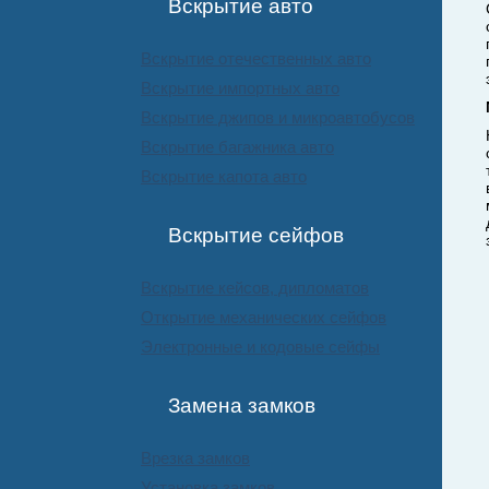
Вскрытие авто
Вскрытие отечественных авто
Вскрытие импортных авто
Вскрытие джипов и микроавтобусов
Вскрытие багажника авто
Вскрытие капота авто
Вскрытие сейфов
Вскрытие кейсов, дипломатов
Открытие механических сейфов
Электронные и кодовые сейфы
Замена замков
Врезка замков
Установка замков