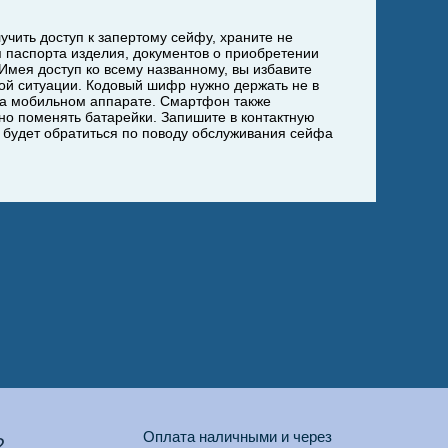
чить доступ к запертому сейфу, храните не
я паспорта изделия, документов о приобретении
Имея доступ ко всему названному, вы избавите
ой ситуации. Кодовый шифр нужно держать не в
 на мобильном аппарате. Смартфон также
жно поменять батарейки. Запишите в контактную
 будет обратиться по поводу обслуживания сейфа
Оплата наличными и через
2