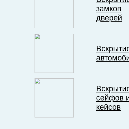
замков
дверей
Вскрыти
автомоб
Вскрыти
сейфов 
кейсов